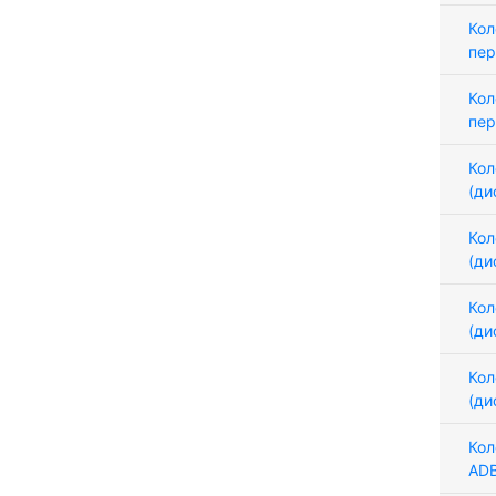
Кол
пер
Кол
пер
Кол
(ди
Кол
(ди
Кол
(ди
Кол
(ди
Кол
AD