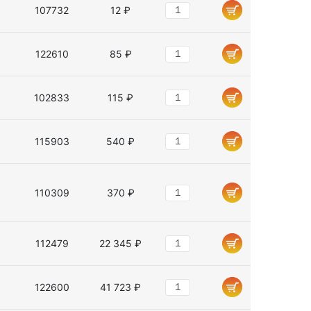
107732
12 ₽
122610
85 ₽
102833
115 ₽
115903
540 ₽
110309
370 ₽
112479
22 345 ₽
122600
41 723 ₽