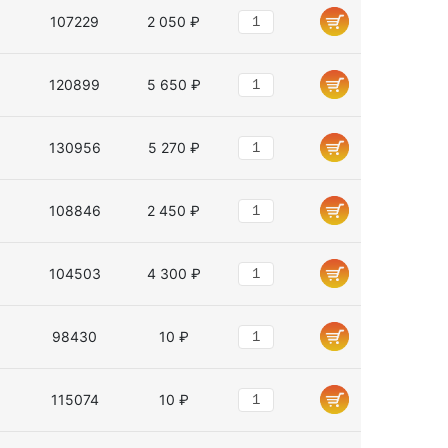
107229
2 050 ₽
120899
5 650 ₽
130956
5 270 ₽
108846
2 450 ₽
104503
4 300 ₽
98430
10 ₽
115074
10 ₽