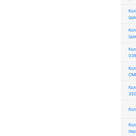
Кол
(ди
Кол
(ди
Кол
038
Кол
CM
Кол
35
Кол
Кол
пер