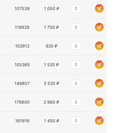
107539
1 050 ₽
118629
1 750 ₽
102912
920 ₽
105365
1 520 ₽
149807
3 520 ₽
179600
2 960 ₽
161919
1 450 ₽