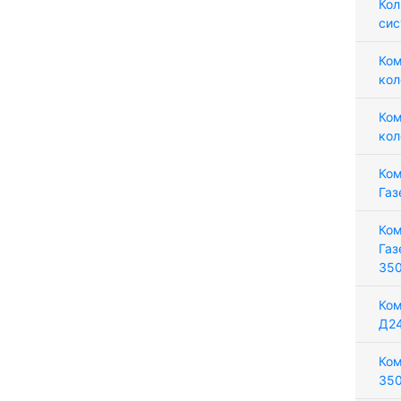
Кол
сис
Ком
кол
Ком
кол
Ком
Газ
Ком
Газ
35
Ком
Д24
Ком
350