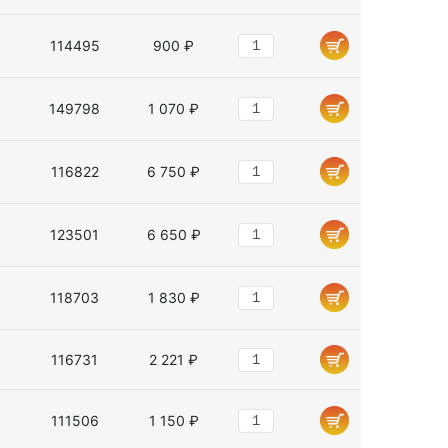
114495
900 ₽
149798
1 070 ₽
116822
6 750 ₽
123501
6 650 ₽
118703
1 830 ₽
116731
2 221 ₽
111506
1 150 ₽