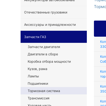
Торм
Отечественные грузовики
Аксессуары и принадлежности
Запчасти ГАЗ
Кол
33
Запчасти двигателя
Двигатели в сборе
Кол
Коробка отбора мощности
Соб
Кузов, рама
Кол
Лампы
тор
Подшипники
Кол
Тормозная система
35
Трансмиссия
Кол
Ходовая часть