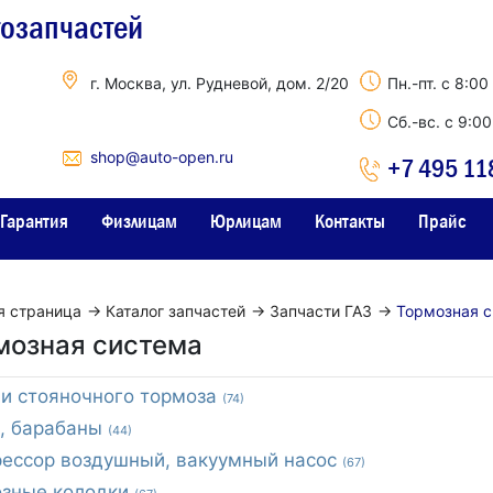
тозапчастей
г. Москва, ул. Рудневой, дом. 2/20
Пн.-пт. с 8:00
Сб.-вс. с 9:0
shop@auto-open.ru
+7 495 11
Гарантия
Физлицам
Юрлицам
Контакты
Прайс
я страница
→
Каталог запчастей
→
Запчасти ГАЗ
→
Тормозная 
мозная система
и стояночного тормоза
(74)
, барабаны
(44)
ессор воздушный, вакуумный насос
(67)
зные колодки