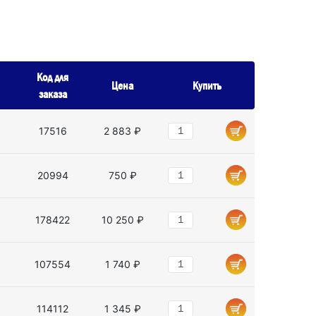
Код для
Цена
Купить
заказа
17516
2 883 ₽
20994
750 ₽
178422
10 250 ₽
107554
1 740 ₽
114112
1 345 ₽