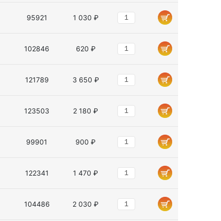
95921
1 030 ₽
102846
620 ₽
121789
3 650 ₽
123503
2 180 ₽
99901
900 ₽
122341
1 470 ₽
104486
2 030 ₽