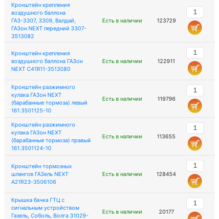
Кронштейн крепления
воздушного баллона
ГАЗ-3307, 3309, Валдай,
Есть в наличии
123729
ГАЗон NEXT передний 3307-
3513082
Кронштейн крепления
воздушного баллона ГАЗон
Есть в наличии
122911
NEXT C41R11-3513080
Кронштейн разжимного
кулака ГАЗон NEXT
Есть в наличии
119796
(барабанные тормоза) левый
161.3501125-10
Кронштейн разжимного
кулака ГАЗон NEXT
Есть в наличии
113655
(барабанные тормоза) правый
161.3501124-10
Кронштейн тормозных
шлангов ГАЗель NEXT
Есть в наличии
128454
А21R23-3506106
Крышка бачка ГТЦ с
сигнальным устройством
Есть в наличии
20177
Газель, Соболь, Волга 31029-