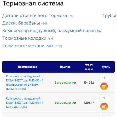
Тормозная система
Детали стояночного тормоза
Трубо
(74)
Диски, барабаны
(44)
Компрессор воздушный, вакуумный насос
(67)
Тормозные колодки
(67)
Тормозные механизмы
(300)
Код для
Наименование
Наличие
Купить
заказа
Компрессор воздушный
ГАЗон NEXT дв. ЯМЗ-5344
Есть в наличии
194962
(без шестерни) LK3894
(K142362N50)
Компрессор воздушный
ГАЗон NEXT дв. ЯМЗ-5344
Есть в наличии
129647
5340.3509004