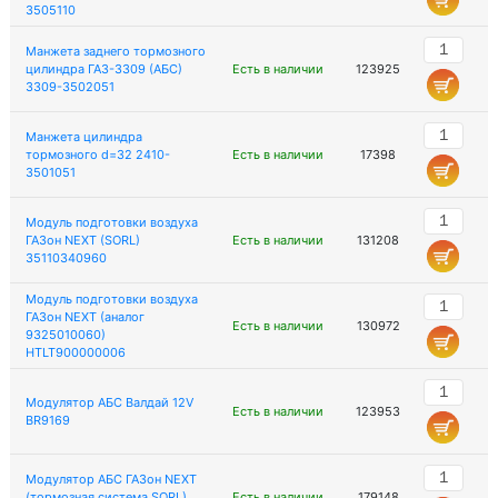
3505110
Манжета заднего тормозного
цилиндра ГАЗ-3309 (АБС)
Есть в наличии
123925
3309-3502051
Манжета цилиндра
тормозного d=32 2410-
Есть в наличии
17398
3501051
Модуль подготовки воздуха
ГАЗон NEXT (SORL)
Есть в наличии
131208
35110340960
Модуль подготовки воздуха
ГАЗон NEXT (аналог
Есть в наличии
130972
9325010060)
HTLT900000006
Модулятор АБС Валдай 12V
Есть в наличии
123953
BR9169
Модулятор АБС ГАЗон NEXT
(тормозная система SORL)
Есть в наличии
179148