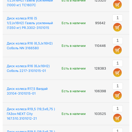
1/2Jx16H2) Газель усиленный
Есть в наличии
123320
(1000 кг) TC1607C
Диск колеса R16 (5
1/2Jx16H2) Газель усиленный
Есть в наличии
95642
(1350 кг) PR.3302-3101015
Диск колеса R16 (6,5Jх16Н2)
Есть в наличии
110446
Соболь NN 3166580
Диск колеса R16 (6Jх16Н2)
Есть в наличии
128383
Соболь 2217-3101015-01
Диск колеса R17,5 Валдай
Есть в наличии
106398
33104-3101015-01
Диск колеса R19,5 (19,5х6,75 )
ГАЗон NEXT City
Есть в наличии
103525
167.510.3101012-21
Диск колеса R19,5 (19,5х6,75 )