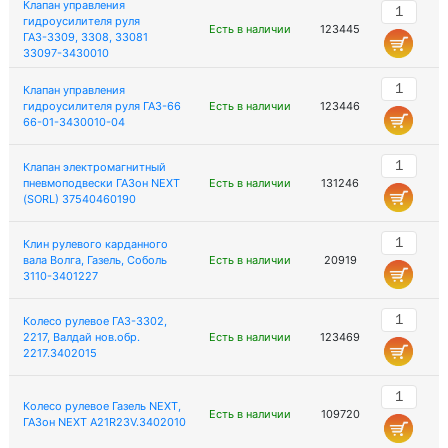
Клапан управления
гидроусилителя руля
Есть в наличии
123445
ГАЗ-3309, 3308, 33081
33097-3430010
Клапан управления
гидроусилителя руля ГАЗ-66
Есть в наличии
123446
66-01-3430010-04
Клапан электромагнитный
пневмоподвески ГАЗон NEXT
Есть в наличии
131246
(SORL) 37540460190
Клин рулевого карданного
вала Волга, Газель, Соболь
Есть в наличии
20919
3110-3401227
Колесо рулевое ГАЗ-3302,
2217, Валдай нов.обр.
Есть в наличии
123469
2217.3402015
Колесо рулевое Газель NEXT,
Есть в наличии
109720
ГАЗон NEXT A21R23V.3402010